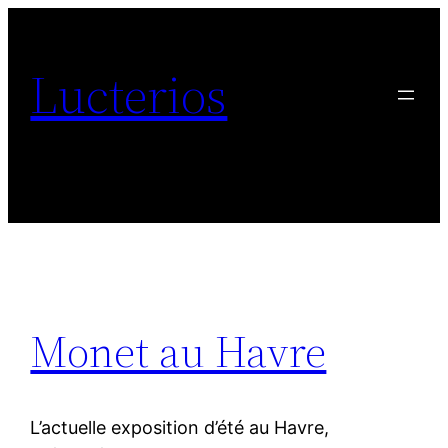
Aller
au
Lucterios
contenu
Monet au Havre
L’actuelle exposition d’été au Havre,