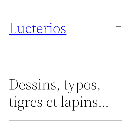
Aller
au
Lucterios
contenu
Dessins, typos,
tigres et lapins…