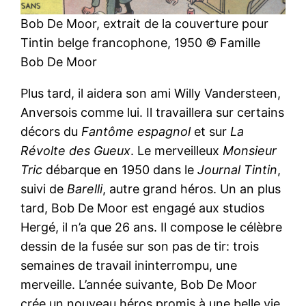
Bob De Moor, extrait de la couverture pour
Tintin belge francophone, 1950 © Famille
Bob De Moor
Plus tard, il aidera son ami Willy Vandersteen,
Anversois comme lui. Il travaillera sur certains
décors du
Fantôme espagnol
et sur
La
Révolte des Gueux
. Le merveilleux
Monsieur
Tric
débarque en 1950 dans le
Journal Tintin
,
suivi de
Barelli
, autre grand héros. Un an plus
tard, Bob De Moor est engagé aux studios
Hergé, il n’a que 26 ans. Il compose le célèbre
dessin de la fusée sur son pas de tir: trois
semaines de travail ininterrompu, une
merveille. L’année suivante, Bob De Moor
crée un nouveau héros promis à une belle vie,