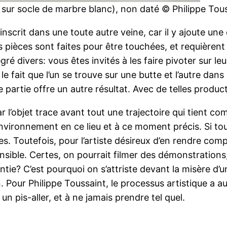
res sur socle de marbre blanc), non daté © Philippe T
nscrit dans une toute autre veine, car il y ajoute une
s pièces sont faites pour être touchées, et requièrent u
ré divers: vous êtes invités à les faire pivoter sur leu
fait que l’un se trouve sur une butte et l’autre dans 
artie offre un autre résultat. Avec de telles production
 l’objet trace avant tout une trajectoire qui tient c
nvironnement en ce lieu et à ce moment précis. Si tout
es. Toutefois, pour l’artiste désireux d’en rendre co
nsible. Certes, on pourrait filmer des démonstrations,
tie? C’est pourquoi on s’attriste devant la misère d
. Pour Philippe Toussaint, le processus artistique a aut
un pis-aller, et à ne jamais prendre tel quel.