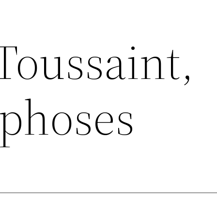
Toussaint,
phoses