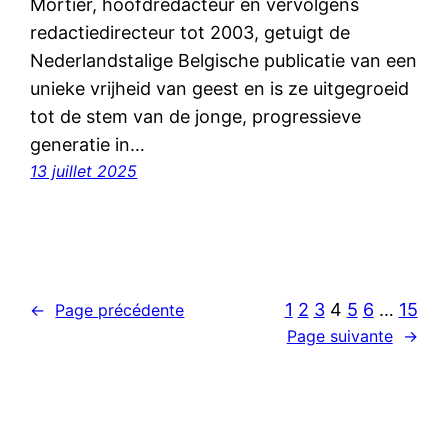
Mortier, hoofdredacteur en vervolgens
redactiedirecteur tot 2003, getuigt de
Nederlandstalige Belgische publicatie van een
unieke vrijheid van geest en is ze uitgegroeid
tot de stem van de jonge, progressieve
generatie in…
13 juillet 2025
1
2
3
4
5
6
…
15
←
Page précédente
Page suivante
→